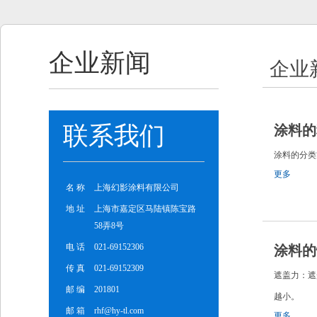
企业新闻
企业
联系我们
涂料的
涂料的分
更多
名 称
上海幻影涂料有限公司
地 址
上海市嘉定区马陆镇陈宝路
58弄8号
电 话
021-69152306
涂料的
传 真
021-69152309
遮盖力：遮
邮 编
201801
越小。
邮 箱
rhf@hy-tl.com
更多