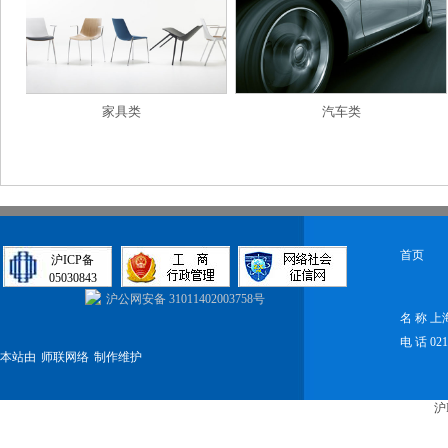
家具类
汽车类
首页
沪ICP备
05030843
沪公网安备 31011402003758号
名 称 
电 话 021-
本站由
师联网络
制作维护
沪I